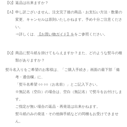
【Q】返品は出来ますか？
【A】申し訳ございません。注文完了後の商品・お支払い方法・数量の
変更、キャンセルは原則いたしかねます。予め十分ご注意くださ
い。
⇒詳しくは、
【お買い物ガイド】を
をご参照ください。
【Q】商品に熨斗紙を掛けてもらえますか？また、どのような熨斗の種
類がありますか？
熨斗名入りをご希望のお客様は、「ご購入手続き」画面の最下部「備
考・通信欄」に、
「熨斗名希望 ○○ ○○（お名前）」とご記入下さい。
※無記名（空白）の場合は、空白（無記名）で熨斗をお付けしま
す。
ご指定が無い場合の返品・再発送は出来かねます。
熨斗紙のみの発送・その他御手紙などの同梱もお受けできませ
ん。