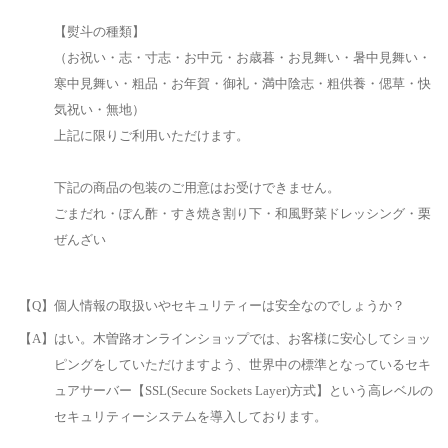
【熨斗の種類】
（お祝い・志・寸志・お中元・お歳暮・お見舞い・暑中見舞い・
寒中見舞い・粗品・お年賀・御礼・満中陰志・粗供養・偲草・快
気祝い・無地）
上記に限りご利用いただけます。
下記の商品の包装のご用意はお受けできません。
ごまだれ・ぽん酢・すき焼き割り下・和風野菜ドレッシング・栗
ぜんざい
【Q】個人情報の取扱いやセキュリティーは安全なのでしょうか？
【A】はい。木曽路オンラインショップでは、お客様に安心してショッ
ピングをしていただけますよう、世界中の標準となっているセキ
ュアサーバー【SSL(Secure Sockets Layer)方式】という高レベルの
セキュリティーシステムを導入しております。